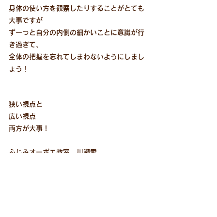
身体の使い方を観察したりすることがとても
大事ですが
ずーっと自分の内側の細かいことに意識が行
き過ぎて、
全体の把握を忘れてしまわないようにしまし
ょう！
狭い視点と
広い視点
両方が大事！
ふじみオーボエ教室　川瀬愛
（埼玉県富士見市　東武東上線みずほ台駅、
柳瀬川駅）
ブログトップへ