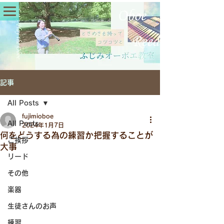
記事
All Posts
fujimioboe
All Posts
2024年1月7日
何をどうする為の練習か把握することが
ご挨拶
大事
リード
その他
楽器
生徒さんのお声
練習