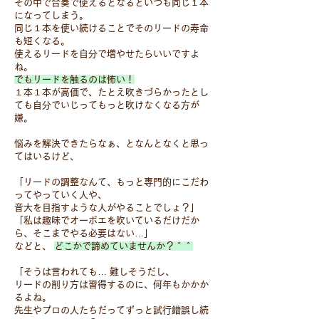
その中で合奏で使えるとなるといつも同じ１本
になってしまう。
同じ１本を使い続けることでそのリードの寿命
も短くなる。
使えるリードを自分で増やせたらいいですよ
ね。
でもリードを触るのは怖い！
１本１本が高価で、たとえ吹きづらかったとし
ても自分でいじってもっと吹けなくなる方が
嫌。
悩みを解決できたらなぁ、となんとなくと思っ
てはいるけど、
「リードの調整なんて、もっと専門的にこだわ
ってやっていく人や、
音大を目指すような人がやることでしょ？」
「私は趣味でオーボエを吹いているだけだか
ら、そこまでやる必要はない…」
などと、
どこかで諦めていませんか？＾＾
「そうは言われても… 難しそうだし、
リードの削り方は習得するのに、何年もかかか
るよね。
先生やプロの人たちだってずっと試行錯誤し続