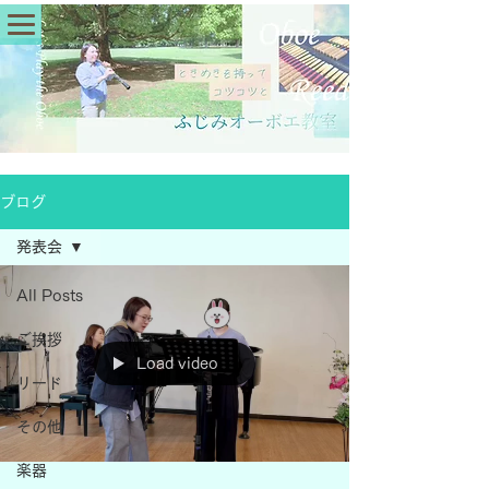
ブログ
発表会
All Posts
ご挨拶
Load video
リード
その他
楽器