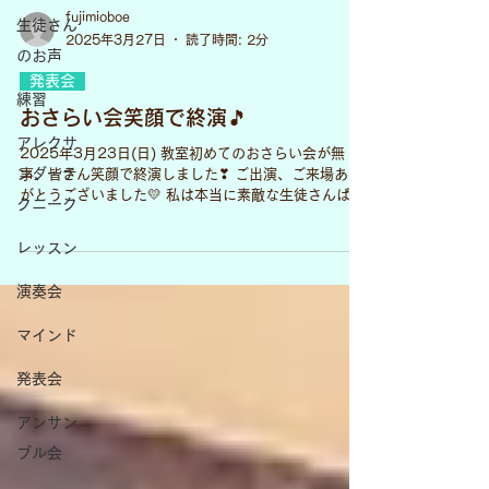
fujimioboe
生徒さん
2025年3月27日
読了時間: 2分
のお声
発表会
練習
おさらい会笑顔で終演🎵
アレクサ
2025年3月23日(日) 教室初めてのおさらい会が無
ンダーテ
事、皆さん笑顔で終演しました❣ ご出演、ご来場あり
がとうございました💛 私は本当に素敵な生徒さんばか
クニーク
りに恵まれているなぁ、と実感した一日になりました
✨ 皆さん、緊張します！とおっしゃっていましたが、
レッスン
堂々とした演奏っぷり...
演奏会
マインド
発表会
アンサン
ブル会