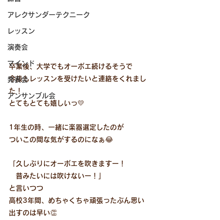
アレクサンダーテクニーク
レッスン
演奏会
マインド
卒業後、大学でもオーボエ続けるそうで
今後もレッスンを受けたいと連絡をくれまし
発表会
た！
アンサンブル会
とてもとても嬉しいっ💛
1年生の時、一緒に楽器選定したのが
ついこの間な気がするのになぁ😂
「久しぶりにオーボエを吹きますー！
　昔みたいには吹けないー！」
と言いつつ
高校3年間、めちゃくちゃ頑張ったぶん思い
出すのは早い👏