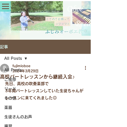
記事
All Posts
fujimioboe
All Posts
2024年3月29日
高校パートレッスンから継続入会♪
ご挨拶
先日、高校の吹奏楽部で
リード
3年間パートレッスンしていた生徒ちゃんが
レッスンに来てくれました😊
その他
楽器
生徒さんのお声
練習