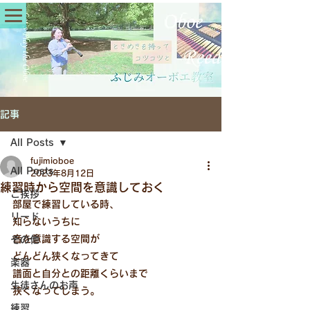
記事
All Posts
fujimioboe
All Posts
2023年8月12日
練習時から空間を意識しておく
ご挨拶
部屋で練習している時、
リード
知らないうちに
音を意識する空間が
その他
どんどん狭くなってきて
楽器
譜面と自分との距離くらいまで
生徒さんのお声
狭くなってしまう。
練習