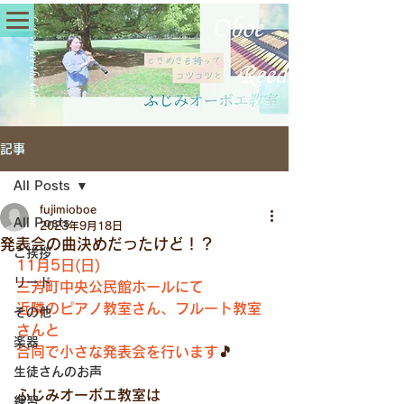
記事
All Posts
fujimioboe
All Posts
2023年9月18日
発表会の曲決めだったけど！？
ご挨拶
11月5日(日)
リード
三芳町中央公民館ホールにて
近隣のピアノ教室さん、フルート教室
その他
さんと
楽器
合同で小さな発表会を行います
🎵
生徒さんのお声
ふじみオーボエ教室は
練習