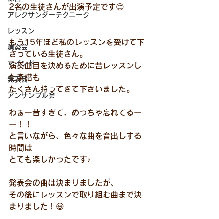
2名の生徒さんが出演予定です😊
アレクサンダーテクニーク
レッスン
もう15年ほど私のレッスンを受けて下
演奏会
さっている生徒さん。
マインド
演奏曲目を決めるために昔レッスンし
た楽譜も
発表会
たくさん持ってきて下さいました。
アンサンブル会
わぁー昔すぎて、めっちゃ忘れてるー
ー！！
と言いながら、色々な曲を音出しする
時間は
とても楽しかったです♪
発表会の曲は決まりましたが、
その後にレッスンで取り組む曲まで決
まりました！😃