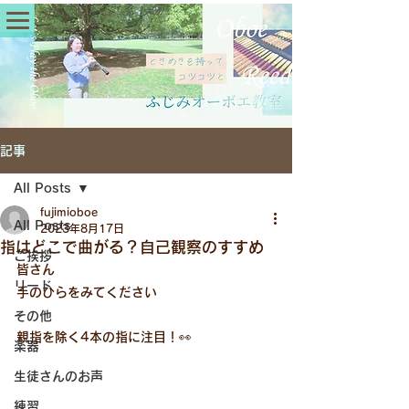
記事
All Posts
fujimioboe
All Posts
2023年8月17日
指はどこで曲がる？自己観察のすすめ
ご挨拶
皆さん
リード
手のひらをみてください
その他
親指を除く4本の指に注目！👀
楽器
生徒さんのお声
練習