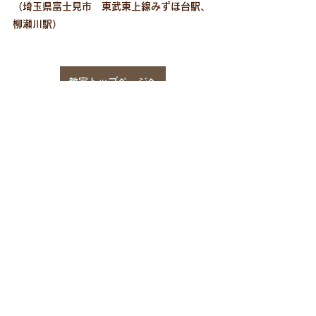
（埼玉県富士見市　東武東上線みずほ台駅、
柳瀬川駅）
教室トップページへ
レッスン
アレクサンダー・テクニーク
指
アレクサンダーテクニーク
すべて表示
最新記事