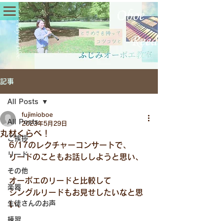
記事
All Posts
fujimioboe
All Posts
2023年5月29日
丸材くらべ！
ご挨拶
6/17のレクチャーコンサートで、
リード
リードのこともお話ししようと思い、
その他
オーボエのリードと比較して
楽器
シングルリードもお見せしたいなと思
生徒さんのお声
い、
練習