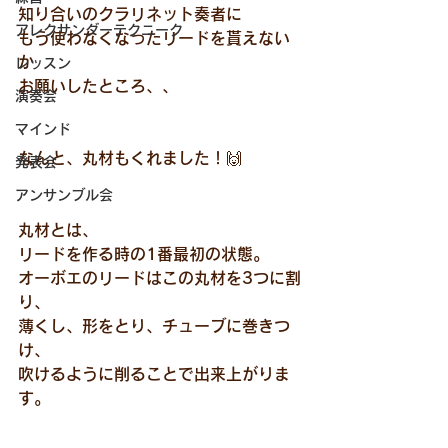
知り合いのクラリネット奏者に
アレクサンダーテクニーク
もう使わなくなったリードを貰えない
か
レッスン
お願いしたところ、、　
演奏会
マインド
なんと、丸材もくれました！🙌
発表会
アンサンブル会
丸材とは、
リードを作る時の1番最初の状態。
オーボエのリードはこの丸材を3つに割
り、
薄くし、形をとり、チューブに巻きつ
け、
吹けるように削ることで出来上がりま
す。