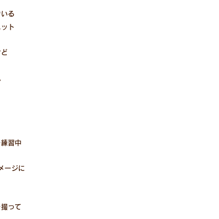
でいる
エット
けど
ん
を練習中
メージに
く
を撮って