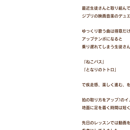
最近生徒さんと取り組ん
ジブリの映画音楽のデュ
ゆっくり歌う曲は得意だ
アップテンポになると
乗り遅れてしまう生徒さ
「ねこバス」
「となりのトトロ」
で疾走感、楽しく進む、
拍の取り方をアップ⤴️のイ
地面に足を着く時間は短
先日のレッスンでは動画