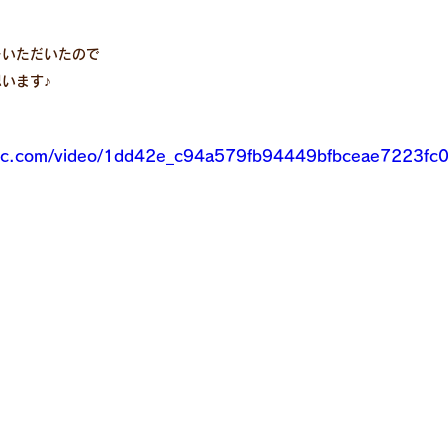
をいただいたので
います♪
tatic.com/video/1dd42e_c94a579fb94449bfbceae7223f