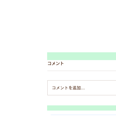
コメント
コメントを追加…
良くなるために、考えて、実
際行動する高校生生徒ちゃ