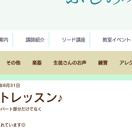
案内
講師紹介
リード講座
教室イベント
その他
楽器
生徒さんのお声
練習
アレ
3年8月31日
ンド
発表会
アンサンブル会
トレッスン♪
のパート部分だけでなく
て
れています😊