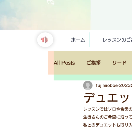
ホーム
レッスンのご
All Posts
ご挨拶
リード
fujimioboe
202
レッスン
演奏会
マイ
デュエッ
レッスンではソロや合奏
生徒さんのご希望に沿っ
私とのデュエットも取り入