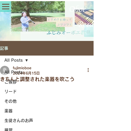
記事
All Posts
fujimioboe
All Posts
2024年6月15日
きちんと調整された楽器を吹こう
ご挨拶
リード
その他
楽器
生徒さんのお声
練習